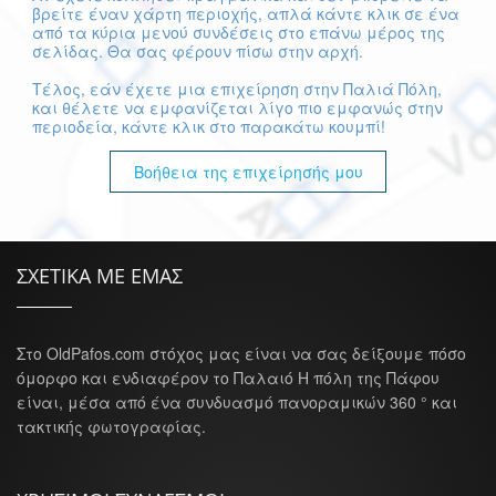
βρείτε έναν χάρτη περιοχής, απλά κάντε κλικ σε ένα
από τα κύρια μενού συνδέσεις στο επάνω μέρος της
σελίδας. Θα σας φέρουν πίσω στην αρχή.
Τέλος, εάν έχετε μια επιχείρηση στην Παλιά Πόλη,
και θέλετε να εμφανίζεται λίγο πιο εμφανώς στην
περιοδεία, κάντε κλικ στο παρακάτω κουμπί!
Βοήθεια της επιχείρησής μου
ΣΧΕΤΙΚΑ ΜΕ ΕΜΑΣ
Στο OldPafos.com στόχος μας είναι να σας δείξουμε πόσο
όμορφο και ενδιαφέρον το Παλαιό Η πόλη της Πάφου
είναι, μέσα από ένα συνδυασμό πανοραμικών 360 ° και
τακτικής φωτογραφίας.