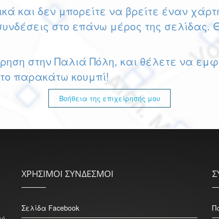
κά και δεν μπορείτε να βρείτε έναν χάρτ
συνδέσεις στο επάνω μέρος της σελίδας. 
ίρηση στην Παλιά Πόλη, και θέλετε να εμ
στο παρακάτω κουμπί!
Βοήθεια της επιχείρησής μου
ΧΡΗΣΙΜΟΙ ΣΥΝΔΕΣΜΟΙ
Σ
Σελίδα Facebook
Π
ιό