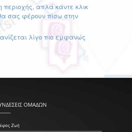
η περιοχής, απλά κάντε κλικ
Θα σας φέρουν πίσω στην
φανίζεται λίγο πιο εμφανώς
ΥΝΔΕΣΕΙΣ ΟΜΑΔΩΝ
άφος Ζωή