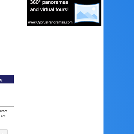
ας
ntact
 are